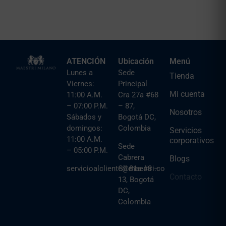
ATENCIÓN
Ubicación
Menú
Lunes a
Sede
Tienda
Viernes:
Principal
Mi cuenta
11:00 A.M.
Cra 27a #68
– 07:00 P.M.
– 87,
Nosotros
Sábados y
Bogotá DC,
domingos:
Colombia
Servicios
11:00 A.M.
corporativos
Sede
– 05:00 P.M.
Cabrera
Blogs
servicioalcliente@maestri.co
Cll 81a #8 –
Contacto
13, Bogotá
DC,
Colombia