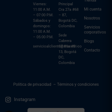
Tienda
Viernes:
Principal
Mi cuenta
11:00 A.M.
Cra 27a #68
– 07:00 P.M.
– 87,
Nosotros
Sábados y
Bogotá DC,
domingos:
Colombia
Servicios
11:00 A.M.
corporativos
Sede
– 05:00 P.M.
Cabrera
Blogs
servicioalcliente@maestri.co
Cll 81a #8 –
Contacto
13, Bogotá
DC,
Colombia
Política de privacidad
–
Términos y condiciones
Instagram