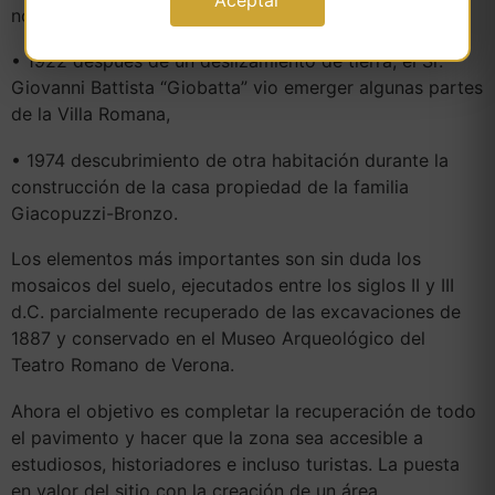
norte de Negrar di Valpolicella,
• 1922 después de un deslizamiento de tierra, el Sr.
Giovanni Battista “Giobatta” vio emerger algunas partes
de la Villa Romana,
• 1974 descubrimiento de otra habitación durante la
construcción de la casa propiedad de la familia
Giacopuzzi-Bronzo.
Los elementos más importantes son sin duda los
mosaicos del suelo, ejecutados entre los siglos II y III
d.C. parcialmente recuperado de las excavaciones de
1887 y conservado en el Museo Arqueológico del
Teatro Romano de Verona.
Ahora el objetivo es completar la recuperación de todo
el pavimento y hacer que la zona sea accesible a
estudiosos, historiadores e incluso turistas. La puesta
en valor del sitio con la creación de un área