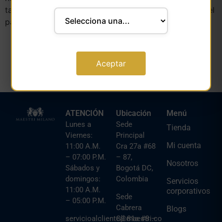
también flores blancas, como manzanilla y jazmín. En el
paladar es delicado, mineral y acidez muy fresca.
Aceptar
ATENCIÓN
Ubicación
Menú
Lunes a
Sede
Tienda
Viernes:
Principal
Mi cuenta
11:00 A.M.
Cra 27a #68
– 07:00 P.M.
– 87,
Nosotros
Sábados y
Bogotá DC,
domingos:
Colombia
Servicios
11:00 A.M.
corporativos
Sede
– 05:00 P.M.
Cabrera
Blogs
servicioalcliente@maestri.co
Cll 81a #8 –