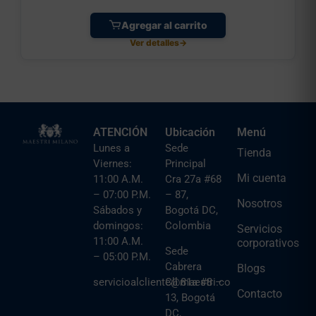
Agregar al carrito
Ver detalles
→
ATENCIÓN
Ubicación
Menú
Lunes a
Sede
Tienda
Viernes:
Principal
Mi cuenta
11:00 A.M.
Cra 27a #68
– 07:00 P.M.
– 87,
Nosotros
Sábados y
Bogotá DC,
domingos:
Colombia
Servicios
11:00 A.M.
corporativos
Sede
– 05:00 P.M.
Cabrera
Blogs
servicioalcliente@maestri.co
Cll 81a #8 –
Contacto
13, Bogotá
DC,