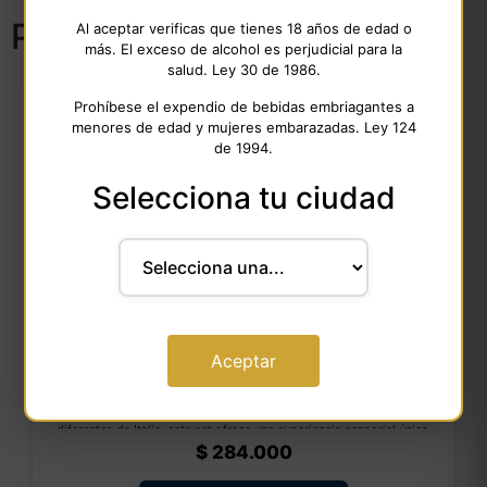
Productos relacionados
Al aceptar verificas que tienes 18 años de edad o
más. El exceso de alcohol es perjudicial para la
salud. Ley 30 de 1986.
Prohíbese el expendio de bebidas embriagantes a
menores de edad y mujeres embarazadas. Ley 124
de 1994.
Selecciona tu ciudad
Combo Vinos tintos III
Aceptar
Descubre una selección exclusiva de vinos tintos premium con
nuestro Combo Vinos Tintos III. Con dos etiquetas de dos regiones
diferentes de Italia, este set ofrece una experiencia sensorial única,
perfecta para los amantes del buen vino. Ideal para maridar con
$
284.000
carnes, quesos y platos gourmet, este combo es la elección perfecta
para quienes buscan calidad, tradición y elegancia en cada copa.