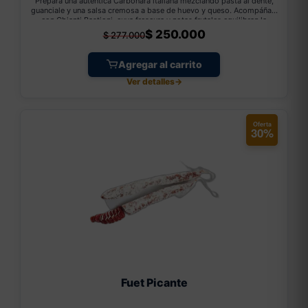
Prepara una auténtica Carbonara italiana mezclando pasta al dente,
guanciale y una salsa cremosa a base de huevo y queso. Acompáñala
con Chianti Bastioni, cuya frescura y notas frutales equilibran la
intensidad y untuosidad del plato.
$
250.000
$
277.000
Agregar al carrito
Ver detalles
→
Oferta
30%
Fuet Picante