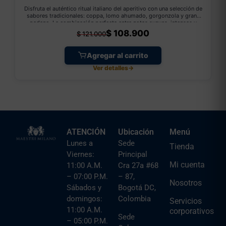
Disfruta el auténtico ritual italiano del aperitivo con una selección de
sabores tradicionales: coppa, lomo ahumado, gorgonzola y grana
padano. La combinación perfecta entre notas suaves, intensas y
ligeramente maduradas para compartir, acompañar con vino y crear
$
108.900
$
121.000
una experiencia italiana en casa.
Agregar al carrito
Ver detalles
→
ATENCIÓN
Ubicación
Menú
Lunes a
Sede
Tienda
Viernes:
Principal
Mi cuenta
11:00 A.M.
Cra 27a #68
– 07:00 P.M.
– 87,
Nosotros
Sábados y
Bogotá DC,
domingos:
Colombia
Servicios
11:00 A.M.
corporativos
Sede
– 05:00 P.M.