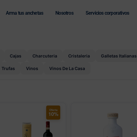
Arma tus anchetas
Nosotros
Servicios corporativos
Cajas
Charcuteria
Cristaleria
Galletas Italianas
Trufas
Vinos
Vinos De La Casa
Oferta
10%