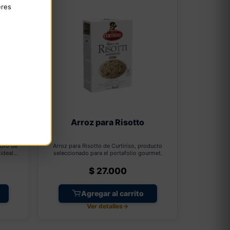
eres
Oliva
Arroz para Risotto
 Oro de
Arroz para Risotto de Curtiriso, producto
 ideal
seleccionado para el portafolio gourmet.
$
27.000
Agregar al carrito
Ver detalles
→