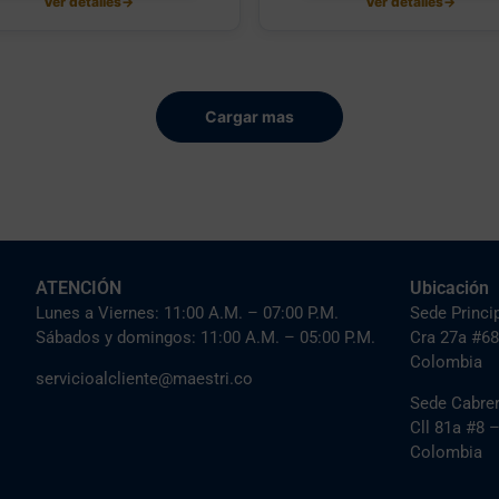
Ver detalles
→
Ver detalles
→
Cargar mas
ATENCIÓN
Ubicación
Lunes a Viernes: 11:00 A.M. – 07:00 P.M.
Sede Princi
Sábados y domingos: 11:00 A.M. – 05:00 P.M.
Cra 27a #68
Colombia
servicioalcliente@maestri.co
Sede Cabre
Cll 81a #8 
Colombia