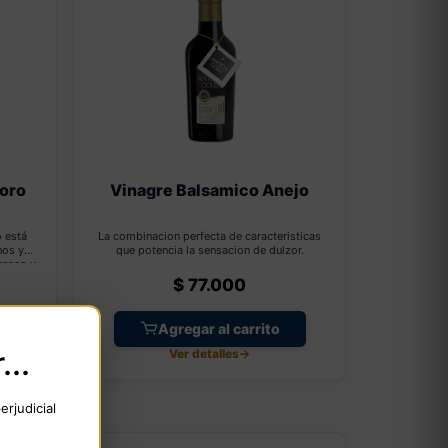
doro
Vinagre Balsamico Anejo
 está
La combinacion perfecta de caracteristicas
nos y
que potencia la sensacion de dulzor.
fresco y
recetas
$
77.000
Agregar al carrito
..
Ver detalles
→
rjudicial