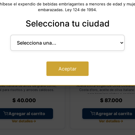
híbese el expendio de bebidas embriagantes a menores de edad y muj
embarazadas. Ley 124 de 1994.
Selecciona tu ciudad
Aceptar
Arroz Arborio
Aceite Extra-Virgen De 
Costa D Oro
dad italiana de arroz de grano corto,
Aceite Extra-Virgen De Oliva Costa D
al para risottos y arroces caldosos.
Costa d'oro, aceite de oliva italiano
para terminar platos o cocinar.
$
40.000
$
87.000
Agregar al carrito
Agregar al carrito
Ver detalles
→
Ver detalles
→