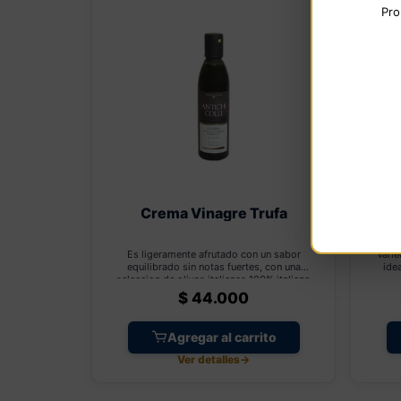
Pro
Crema Vinagre Trufa
Es ligeramente afrutado con un sabor
Varie
equilibrado sin notas fuertes, con una
ide
seleccion de olivas italianas 100% italiano
$
44.000
Agregar al carrito
Ver detalles
→