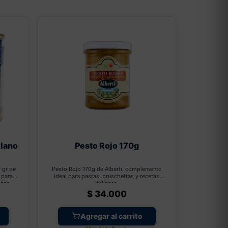
ilano
Pesto Rojo 170g
 gr de
Pesto Rojo 170g de Alberti, complemento
 para
ideal para pastas, bruschettas y recetas
anas.
italianas.
$
34.000
Agregar al carrito