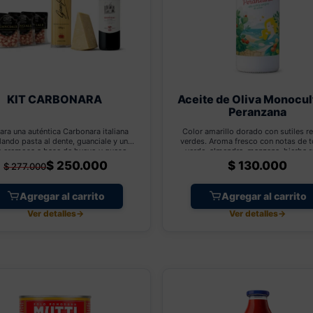
KIT CARBONARA
Aceite de Oliva Monocul
Peranzana
ara una auténtica Carbonara italiana
Color amarillo dorado con sutiles re
ando pasta al dente, guanciale y una
verdes. Aroma fresco con notas de 
a cremosa a base de huevo y queso.
verde, almendra, manzana, hierba r
mpáñala con Chianti Bastioni, cuya
cortada y hojas de olivo. En boca pr
$
250.000
$
130.000
$
277.000
scura y notas frutales equilibran la
una textura suave y armoniosa, co
ntensidad y untuosidad del plato.
amargor ligero y un picor delicad
equilibrado, que resaltan su elegancia
Agregar al carrito
Agregar al carrito
fresco y limpio.
Ver detalles
→
Ver detalles
→