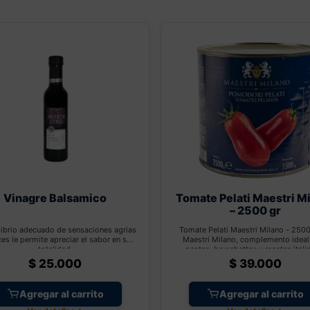
Vinagre Balsamico
Tomate Pelati Maestri M
– 2500 gr
librio adecuado de sensaciones agrias
Tomate Pelati Maestri Milano - 2500
ces le permite apreciar el sabor en su
Maestri Milano, complemento ideal
totalidad.
pastas, bruschettas y recetas itali
$
25.000
$
39.000
Agregar al carrito
Agregar al carrito